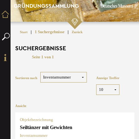
GRÜNDUNGSSAMMLUNG
|
1 Suchergebnisse
|
Start
Zurück
SUCHERGEBNISSE
Seite 1 von 1
Sortieren nach
Anzeige Treffer
Ansicht
Objektbezeichnung
Seiltänzer mit Gewichten
Inventarnummer