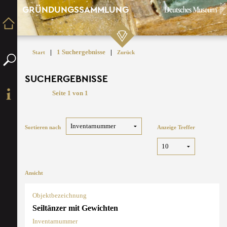
GRÜNDUNGSSAMMLUNG
|
1 Suchergebnisse
|
Start
Zurück
SUCHERGEBNISSE
Seite 1 von 1
Sortieren nach
Anzeige Treffer
Ansicht
Objektbezeichnung
Seiltänzer mit Gewichten
Inventarnummer