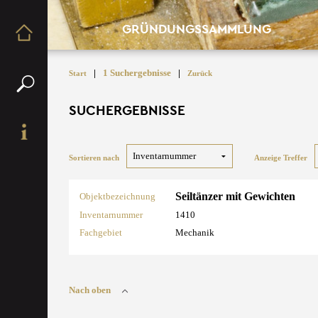
GRÜNDUNGSSAMMLUNG
|
1 Suchergebnisse
|
Start
Zurück
SUCHERGEBNISSE
Sortieren nach
Anzeige Treffer
Seiltänzer mit Gewichten
Objektbezeichnung
Inventarnummer
1410
Fachgebiet
Mechanik
Nach oben