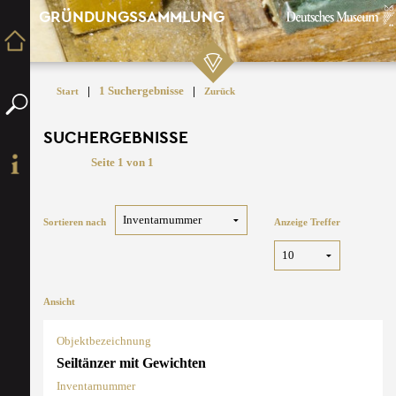
GRÜNDUNGSSAMMLUNG
|
1 Suchergebnisse
|
Start
Zurück
SUCHERGEBNISSE
Seite 1 von 1
Sortieren nach
Anzeige Treffer
Ansicht
Objektbezeichnung
Seiltänzer mit Gewichten
Inventarnummer