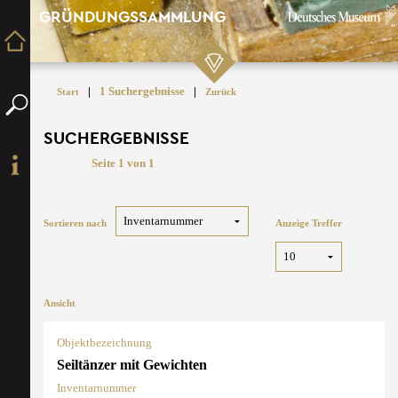
GRÜNDUNGSSAMMLUNG
|
1 Suchergebnisse
|
Start
Zurück
SUCHERGEBNISSE
Seite 1 von 1
Sortieren nach
Anzeige Treffer
Ansicht
Objektbezeichnung
Seiltänzer mit Gewichten
Inventarnummer