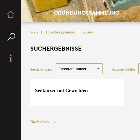
GRÜNDUNGSSAMMLUNG
|
1 Suchergebnisse
|
Start
Zurück
SUCHERGEBNISSE
Sortieren nach
Anzeige Treffer
Seiltänzer mit Gewichten
Nach oben