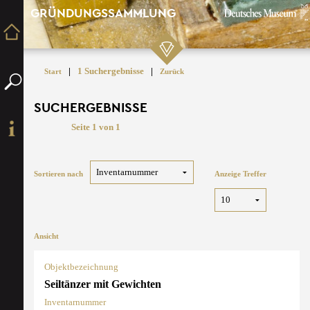
GRÜNDUNGSSAMMLUNG
|
1 Suchergebnisse
|
Start
Zurück
SUCHERGEBNISSE
Seite 1 von 1
Sortieren nach
Anzeige Treffer
Ansicht
Objektbezeichnung
Seiltänzer mit Gewichten
Inventarnummer