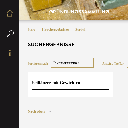
GRÜNDUNGSSAMMLUNG
|
1 Suchergebnisse
|
Start
Zurück
SUCHERGEBNISSE
Sortieren nach
Anzeige Treffer
Seiltänzer mit Gewichten
Nach oben