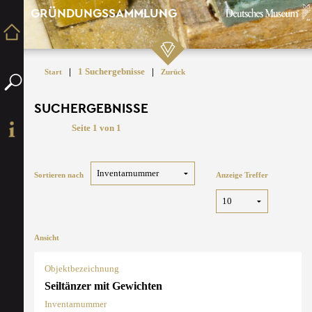
GRÜNDUNGSSAMMLUNG
|
1 Suchergebnisse
|
Start
Zurück
SUCHERGEBNISSE
Seite 1 von 1
Sortieren nach
Anzeige Treffer
Ansicht
Objektbezeichnung
Seiltänzer mit Gewichten
Inventarnummer