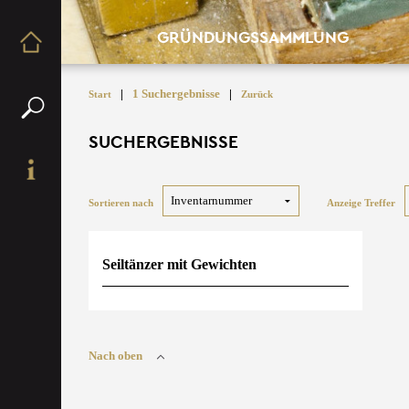
GRÜNDUNGSSAMMLUNG
|
1 Suchergebnisse
|
Start
Zurück
SUCHERGEBNISSE
Sortieren nach
Anzeige Treffer
Seiltänzer mit Gewichten
Nach oben