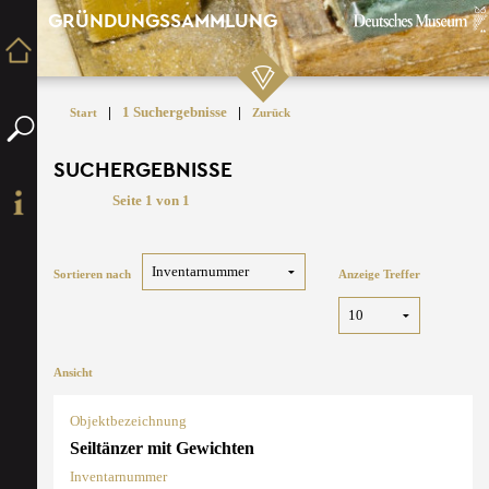
GRÜNDUNGSSAMMLUNG
|
1 Suchergebnisse
|
Start
Zurück
SUCHERGEBNISSE
Seite 1 von 1
Sortieren nach
Anzeige Treffer
Ansicht
Objektbezeichnung
Seiltänzer mit Gewichten
Inventarnummer