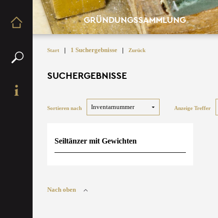
GRÜNDUNGSSAMMLUNG
|
1 Suchergebnisse
|
Start
Zurück
SUCHERGEBNISSE
Sortieren nach
Anzeige Treffer
Seiltänzer mit Gewichten
Nach oben