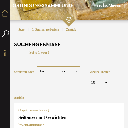
GRÜNDUNGSSAMMLUNG
|
1 Suchergebnisse
|
Start
Zurück
SUCHERGEBNISSE
Seite 1 von 1
Sortieren nach
Anzeige Treffer
Ansicht
Objektbezeichnung
Seiltänzer mit Gewichten
Inventarnummer