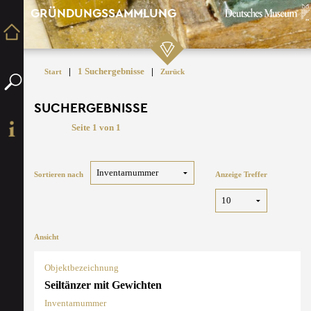
GRÜNDUNGSSAMMLUNG
|
1 Suchergebnisse
|
Start
Zurück
SUCHERGEBNISSE
Seite 1 von 1
Sortieren nach
Anzeige Treffer
Ansicht
Objektbezeichnung
Seiltänzer mit Gewichten
Inventarnummer