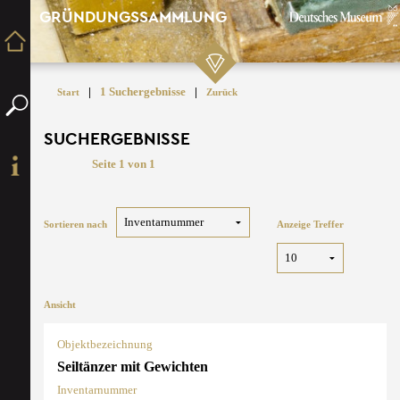
GRÜNDUNGSSAMMLUNG
|
1 Suchergebnisse
|
Start
Zurück
SUCHERGEBNISSE
Seite 1 von 1
Sortieren nach
Anzeige Treffer
Ansicht
Objektbezeichnung
Seiltänzer mit Gewichten
Inventarnummer