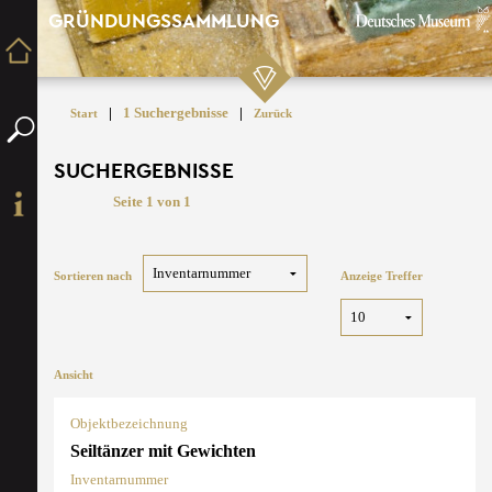
GRÜNDUNGSSAMMLUNG
|
1 Suchergebnisse
|
Start
Zurück
SUCHERGEBNISSE
Seite 1 von 1
Sortieren nach
Anzeige Treffer
Ansicht
Objektbezeichnung
Seiltänzer mit Gewichten
Inventarnummer