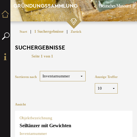
GRÜNDUNGSSAMMLUNG
|
1 Suchergebnisse
|
Start
Zurück
SUCHERGEBNISSE
Seite 1 von 1
Sortieren nach
Anzeige Treffer
Ansicht
Objektbezeichnung
Seiltänzer mit Gewichten
Inventarnummer