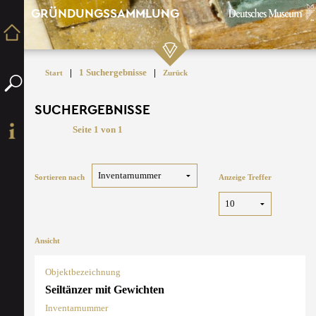
GRÜNDUNGSSAMMLUNG
|
1 Suchergebnisse
|
Start
Zurück
SUCHERGEBNISSE
Seite 1 von 1
Sortieren nach
Anzeige Treffer
Ansicht
Objektbezeichnung
Seiltänzer mit Gewichten
Inventarnummer