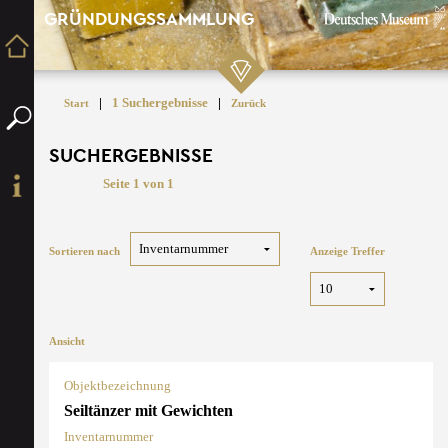
GRÜNDUNGSSAMMLUNG
|
1 Suchergebnisse
|
Start
Zurück
SUCHERGEBNISSE
Seite 1 von 1
Sortieren nach
Anzeige Treffer
Ansicht
Objektbezeichnung
Seiltänzer mit Gewichten
Inventarnummer