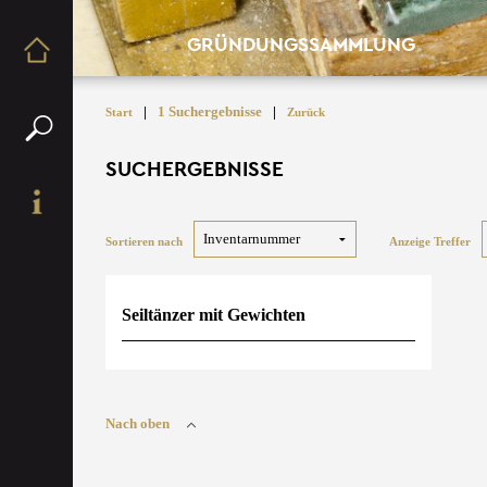
GRÜNDUNGSSAMMLUNG
|
1 Suchergebnisse
|
Start
Zurück
SUCHERGEBNISSE
Sortieren nach
Anzeige Treffer
Seiltänzer mit Gewichten
Nach oben