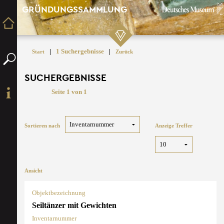
GRÜNDUNGSSAMMLUNG
|
1 Suchergebnisse
|
Start
Zurück
SUCHERGEBNISSE
Seite 1 von 1
Sortieren nach
Anzeige Treffer
Ansicht
Objektbezeichnung
Seiltänzer mit Gewichten
Inventarnummer