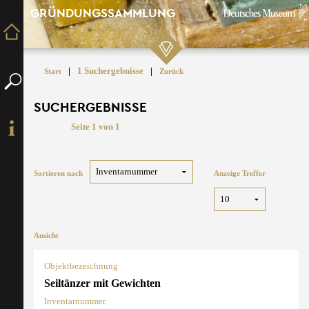
GRÜNDUNGSSAMMLUNG
|
1 Suchergebnisse
|
Start
Zurück
SUCHERGEBNISSE
Seite 1 von 1
Sortieren nach
Anzeige Treffer
Ansicht
Objektbezeichnung
Seiltänzer mit Gewichten
Inventarnummer