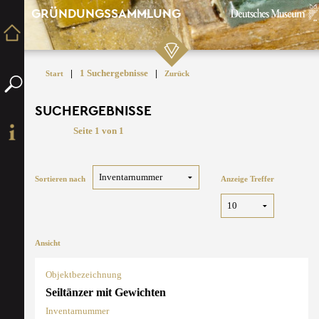
GRÜNDUNGSSAMMLUNG
|
1 Suchergebnisse
|
Start
Zurück
SUCHERGEBNISSE
Seite 1 von 1
Sortieren nach
Anzeige Treffer
Ansicht
Objektbezeichnung
Seiltänzer mit Gewichten
Inventarnummer