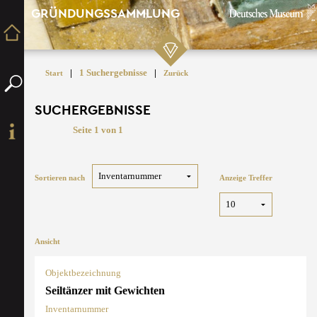
GRÜNDUNGSSAMMLUNG
|
1 Suchergebnisse
|
Start
Zurück
SUCHERGEBNISSE
Seite 1 von 1
Sortieren nach
Anzeige Treffer
Ansicht
Objektbezeichnung
Seiltänzer mit Gewichten
Inventarnummer