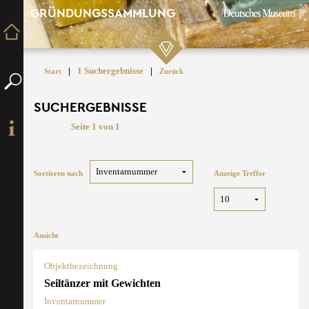
GRÜNDUNGSSAMMLUNG
|
1 Suchergebnisse
|
Start
Zurück
SUCHERGEBNISSE
Seite 1 von 1
Sortieren nach
Anzeige Treffer
Ansicht
Objektbezeichnung
Seiltänzer mit Gewichten
Inventarnummer