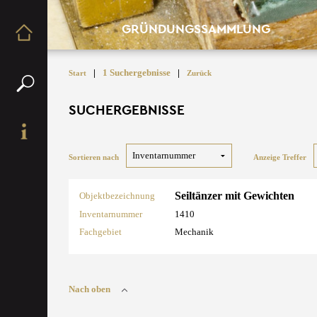
GRÜNDUNGSSAMMLUNG
|
1 Suchergebnisse
|
Start
Zurück
SUCHERGEBNISSE
Sortieren nach
Anzeige Treffer
Seiltänzer mit Gewichten
Objektbezeichnung
Inventarnummer
1410
Fachgebiet
Mechanik
Nach oben