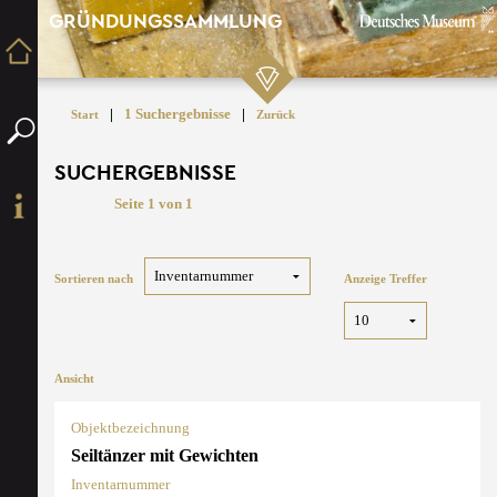
GRÜNDUNGSSAMMLUNG
|
1 Suchergebnisse
|
Start
Zurück
SUCHERGEBNISSE
Seite 1 von 1
Sortieren nach
Anzeige Treffer
Ansicht
Objektbezeichnung
Seiltänzer mit Gewichten
Inventarnummer