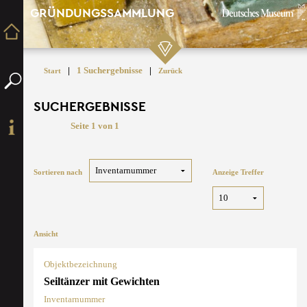
GRÜNDUNGSSAMMLUNG
|
1 Suchergebnisse
|
Start
Zurück
SUCHERGEBNISSE
Seite 1 von 1
Sortieren nach
Anzeige Treffer
Ansicht
Objektbezeichnung
Seiltänzer mit Gewichten
Inventarnummer