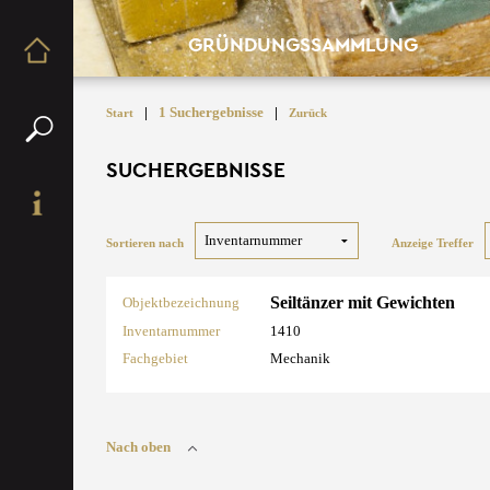
GRÜNDUNGSSAMMLUNG
|
1 Suchergebnisse
|
Start
Zurück
SUCHERGEBNISSE
Sortieren nach
Anzeige Treffer
Seiltänzer mit Gewichten
Objektbezeichnung
Inventarnummer
1410
Fachgebiet
Mechanik
Nach oben