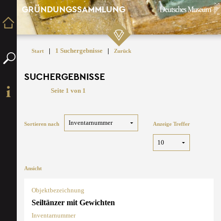
GRÜNDUNGSSAMMLUNG
|
1 Suchergebnisse
|
Start
Zurück
SUCHERGEBNISSE
Seite 1 von 1
Sortieren nach
Anzeige Treffer
Ansicht
Objektbezeichnung
Seiltänzer mit Gewichten
Inventarnummer