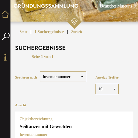
GRÜNDUNGSSAMMLUNG
|
1 Suchergebnisse
|
Start
Zurück
SUCHERGEBNISSE
Seite 1 von 1
Sortieren nach
Anzeige Treffer
Ansicht
Objektbezeichnung
Seiltänzer mit Gewichten
Inventarnummer