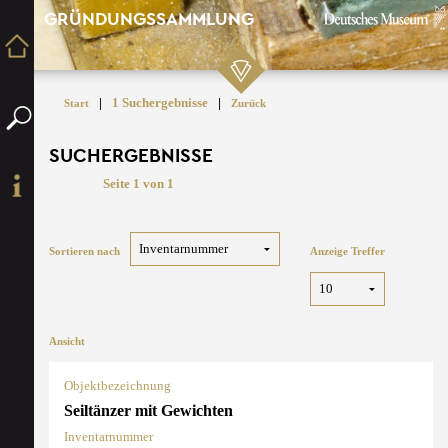
GRÜNDUNGSSAMMLUNG
|
1 Suchergebnisse
|
Start
Zurück
SUCHERGEBNISSE
Seite 1 von 1
Sortieren nach
Anzeige Treffer
Ansicht
Objektbezeichnung
Seiltänzer mit Gewichten
Inventarnummer