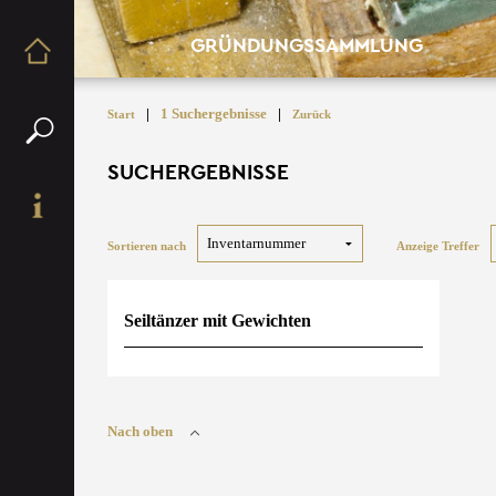
GRÜNDUNGSSAMMLUNG
|
1 Suchergebnisse
|
Start
Zurück
SUCHERGEBNISSE
Sortieren nach
Anzeige Treffer
Seiltänzer mit Gewichten
Nach oben