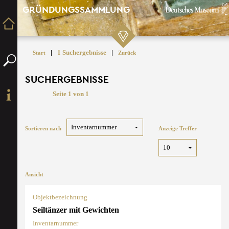
GRÜNDUNGSSAMMLUNG
|
1 Suchergebnisse
|
Start
Zurück
SUCHERGEBNISSE
Seite 1 von 1
Sortieren nach
Anzeige Treffer
Ansicht
Objektbezeichnung
Seiltänzer mit Gewichten
Inventarnummer