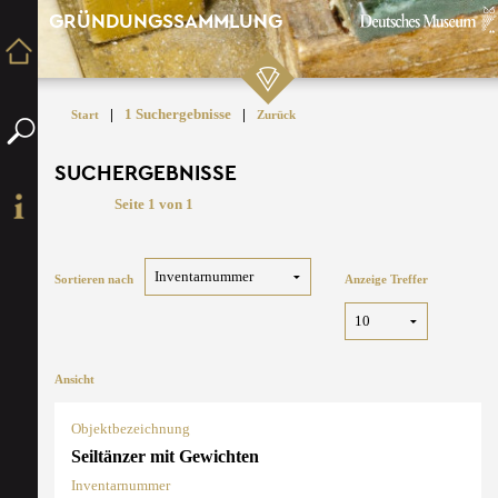
GRÜNDUNGSSAMMLUNG
|
1 Suchergebnisse
|
Start
Zurück
SUCHERGEBNISSE
Seite 1 von 1
Sortieren nach
Anzeige Treffer
Ansicht
Objektbezeichnung
Seiltänzer mit Gewichten
Inventarnummer