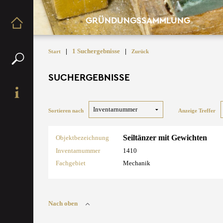
GRÜNDUNGSSAMMLUNG
|
1 Suchergebnisse
|
Start
Zurück
SUCHERGEBNISSE
Sortieren nach
Anzeige Treffer
Seiltänzer mit Gewichten
Objektbezeichnung
Inventarnummer
1410
Fachgebiet
Mechanik
Nach oben