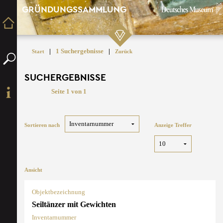
GRÜNDUNGSSAMMLUNG
|
1 Suchergebnisse
|
Start
Zurück
SUCHERGEBNISSE
Seite 1 von 1
Sortieren nach
Anzeige Treffer
Ansicht
Objektbezeichnung
Seiltänzer mit Gewichten
Inventarnummer