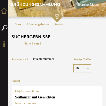
GRÜNDUNGSSAMMLUNG
|
1 Suchergebnisse
|
Start
Zurück
SUCHERGEBNISSE
Seite 1 von 1
Sortieren nach
Anzeige Treffer
Ansicht
Objektbezeichnung
Seiltänzer mit Gewichten
Inventarnummer