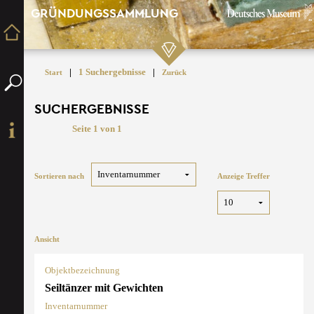
GRÜNDUNGSSAMMLUNG
|
1 Suchergebnisse
|
Start
Zurück
SUCHERGEBNISSE
Seite 1 von 1
Sortieren nach
Anzeige Treffer
Ansicht
Objektbezeichnung
Seiltänzer mit Gewichten
Inventarnummer