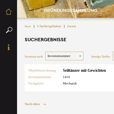
GRÜNDUNGSSAMMLUNG
|
1 Suchergebnisse
|
Start
Zurück
SUCHERGEBNISSE
Sortieren nach
Anzeige Treffer
Seiltänzer mit Gewichten
Objektbezeichnung
Inventarnummer
1410
Fachgebiet
Mechanik
Nach oben