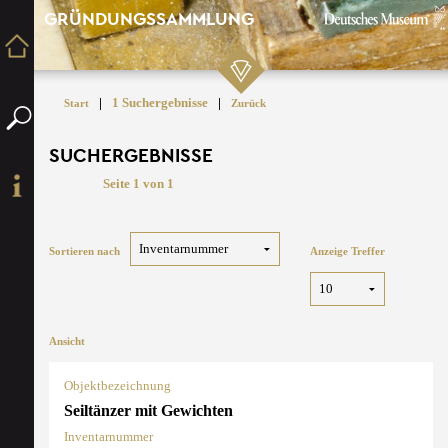
GRÜNDUNGSSAMMLUNG
|
1 Suchergebnisse
|
Start
Zurück
SUCHERGEBNISSE
Seite 1 von 1
Sortieren nach
Anzeige Treffer
Ansicht
Objektbezeichnung
Seiltänzer mit Gewichten
Inventarnummer