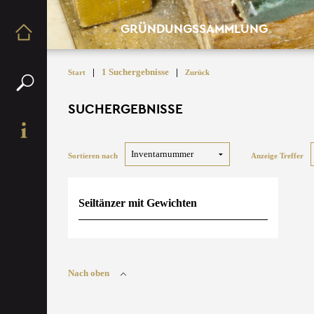
GRÜNDUNGSSAMMLUNG
|
1 Suchergebnisse
|
Start
Zurück
SUCHERGEBNISSE
Sortieren nach
Anzeige Treffer
Seiltänzer mit Gewichten
Nach oben