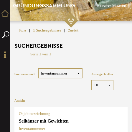
GRÜNDUNGSSAMMLUNG
|
1 Suchergebnisse
|
Start
Zurück
SUCHERGEBNISSE
Seite 1 von 1
Sortieren nach
Anzeige Treffer
Ansicht
Objektbezeichnung
Seiltänzer mit Gewichten
Inventarnummer