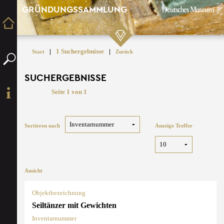
GRÜNDUNGSSAMMLUNG
|
1 Suchergebnisse
|
Start
Zurück
SUCHERGEBNISSE
Seite 1 von 1
Sortieren nach
Anzeige Treffer
Ansicht
Objektbezeichnung
Seiltänzer mit Gewichten
Inventarnummer