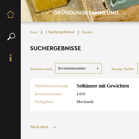
GRÜNDUNGSSAMMLUNG
|
1 Suchergebnisse
|
Start
Zurück
SUCHERGEBNISSE
Sortieren nach
Anzeige Treffer
Seiltänzer mit Gewichten
Objektbezeichnung
Inventarnummer
1410
Fachgebiet
Mechanik
Nach oben