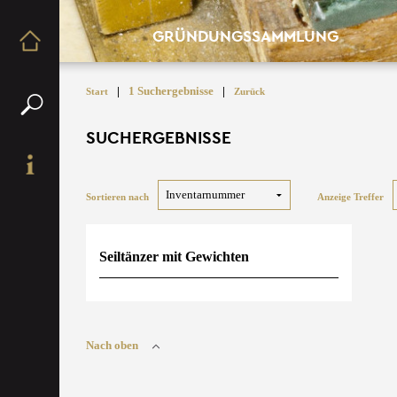
GRÜNDUNGSSAMMLUNG
|
1 Suchergebnisse
|
Start
Zurück
SUCHERGEBNISSE
Sortieren nach
Anzeige Treffer
Seiltänzer mit Gewichten
Nach oben