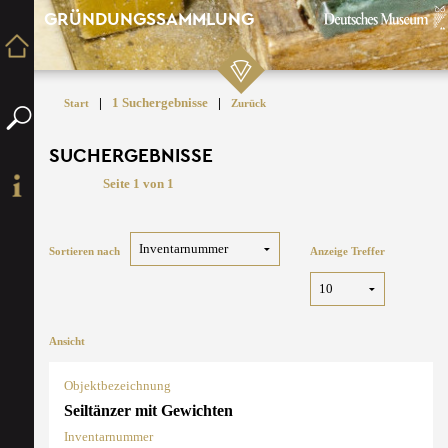
GRÜNDUNGSSAMMLUNG
|
1 Suchergebnisse
|
Start
Zurück
SUCHERGEBNISSE
Seite 1 von 1
Sortieren nach
Anzeige Treffer
Ansicht
Objektbezeichnung
Seiltänzer mit Gewichten
Inventarnummer