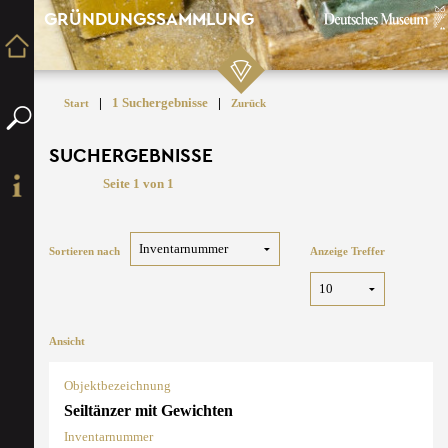
GRÜNDUNGSSAMMLUNG
|
1 Suchergebnisse
|
Start
Zurück
SUCHERGEBNISSE
Seite 1 von 1
Sortieren nach
Anzeige Treffer
Ansicht
Objektbezeichnung
Seiltänzer mit Gewichten
Inventarnummer