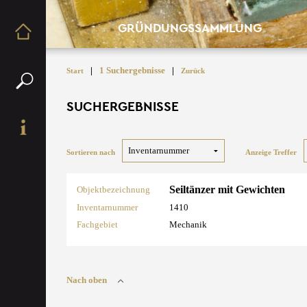
GRÜNDUNGSSAMMLUNG
|
1 Suchergebnisse
|
Start
Zurück
SUCHERGEBNISSE
Sortieren nach
Anzeige Treffer
Seiltänzer mit Gewichten
Objektbezeichnung
Inventarnummer
1410
Fachgebiet
Mechanik
Nach oben