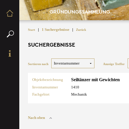
GRÜNDUNGSSAMMLUNG
|
1 Suchergebnisse
|
Start
Zurück
SUCHERGEBNISSE
Sortieren nach
Anzeige Treffer
Seiltänzer mit Gewichten
Objektbezeichnung
Inventarnummer
1410
Fachgebiet
Mechanik
Nach oben